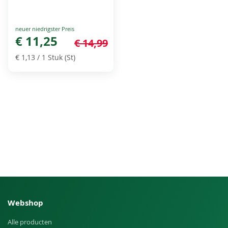
Special
Price
€ 11,25
€ 14,99
€ 1,13
/ 1 Stuk (St)
Webshop
Alle producten