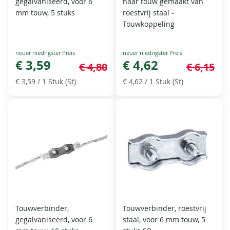
gegalvaniseerd, voor 6
naar touw gemaakt van
mm touw, 5 stuks
roestvrij staal -
Touwkoppeling
Special
Special
Price
€ 3,59
Price
€ 4,62
€ 4,80
€ 6,15
€ 3,59
/ 1 Stuk (St)
€ 4,62
/ 1 Stuk (St)
Touwverbinder,
Touwverbinder, roestvrij
gegalvaniseerd, voor 6
staal, voor 6 mm touw, 5