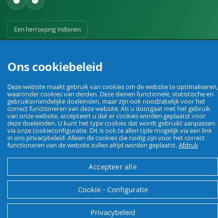
Een herroeping indienen
Ons cookiebeleid
Deze website maakt gebruik van cookies om de website te optimaliseren,
waaronder cookies van derden. Deze dienen functionele, statistische en
gebruiksvriendelijke doeleinden, maar zijn ook noodzakelijk voor het
Uw vakhandel voor landbouw, veehouderij, huis, erf en tuin.
correct functioneren van deze website. Als u doorgaat met het gebruik
van onze website, accepteert u dat er cookies worden geplaatst voor
deze doeleinden. U kunt het type cookies dat wordt gebruikt aanpassen
via onze cookieconfiguratie. Dit is ook te allen tijde mogelijk via een link
© Agrarking. Alle rechten voorbehouden.
in ons privacybeleid. Alleen de cookies die nodig zijn voor het correct
Algemene voorwaarden
Privacybeleid
Herroepingsrecht
Colofon
functioneren van de website zullen altijd worden geplaatst.
Afdruk
Accepteer alle
Cookie - Configuratie
Privacybeleid