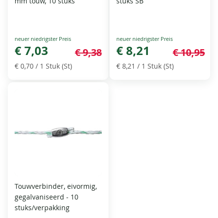
mm touw, 10 stuks
stuks SB
Special
Special
Price
€ 7,03
Price
€ 8,21
€ 9,38
€ 10,95
€ 0,70
/ 1 Stuk (St)
€ 8,21
/ 1 Stuk (St)
Touwverbinder, eivormig,
gegalvaniseerd - 10
stuks/verpakking