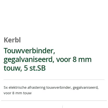
Ga
naar
Kerbl
het
begin
Touwverbinder,
van
gegalvaniseerd, voor 8 mm
de
afbeeldingen-
touw, 5 st.SB
gallerij
5x elektrische afrastering touwverbinder, gegalvaniseerd,
voor 8 mm touw
Special