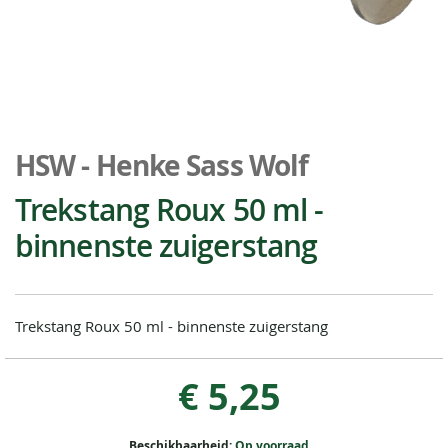
Ga
naar
HSW - Henke Sass Wolf
het
begin
Trekstang Roux 50 ml -
van
binnenste zuigerstang
de
afbeeldingen-
gallerij
Trekstang Roux 50 ml - binnenste zuigerstang
€ 5,25
Beschikbaarheid:
Op voorraad