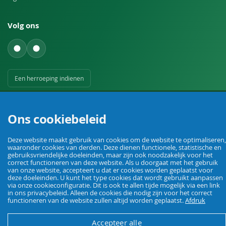
Volg ons
Een herroeping indienen
Ons cookiebeleid
Deze website maakt gebruik van cookies om de website te optimaliseren,
waaronder cookies van derden. Deze dienen functionele, statistische en
Uw vakhandel voor landbouw, veehouderij, huis, erf en tuin.
gebruiksvriendelijke doeleinden, maar zijn ook noodzakelijk voor het
correct functioneren van deze website. Als u doorgaat met het gebruik
van onze website, accepteert u dat er cookies worden geplaatst voor
deze doeleinden. U kunt het type cookies dat wordt gebruikt aanpassen
via onze cookieconfiguratie. Dit is ook te allen tijde mogelijk via een link
© Agrarking. Alle rechten voorbehouden.
in ons privacybeleid. Alleen de cookies die nodig zijn voor het correct
Algemene voorwaarden
Privacybeleid
Herroepingsrecht
Colofon
functioneren van de website zullen altijd worden geplaatst.
Afdruk
Accepteer alle