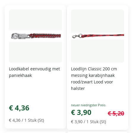
Loodkabel eenvoudig met
Loodlijn Classic 200 cm
paniekhaak
messing karabijnhaak
rood/zwart Lood voor
halster
Special
€ 4,36
Price
€ 3,90
€ 5,20
€ 4,36
/ 1 Stuk (St)
€ 3,90
/ 1 Stuk (St)