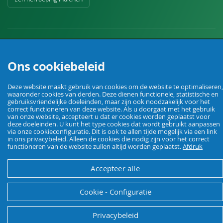
Ons cookiebeleid
Uw vakhandel voor landbouw, veehouderij, huis, erf en tuin.
Deze website maakt gebruik van cookies om de website te optimaliseren,
waaronder cookies van derden. Deze dienen functionele, statistische en
gebruiksvriendelijke doeleinden, maar zijn ook noodzakelijk voor het
© Agrarking. Alle rechten voorbehouden.
correct functioneren van deze website. Als u doorgaat met het gebruik
van onze website, accepteert u dat er cookies worden geplaatst voor
Algemene voorwaarden
Privacybeleid
Herroepingsrecht
Colofon
deze doeleinden. U kunt het type cookies dat wordt gebruikt aanpassen
via onze cookieconfiguratie. Dit is ook te allen tijde mogelijk via een link
in ons privacybeleid. Alleen de cookies die nodig zijn voor het correct
functioneren van de website zullen altijd worden geplaatst.
Afdruk
Accepteer alle
Cookie - Configuratie
Privacybeleid