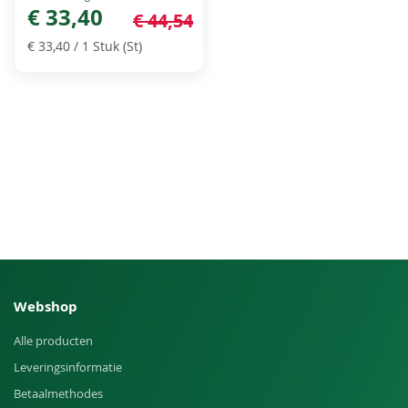
Price
€ 33,40
€ 44,54
€ 33,40
/ 1 Stuk (St)
Webshop
Alle producten
Leveringsinformatie
Betaalmethodes