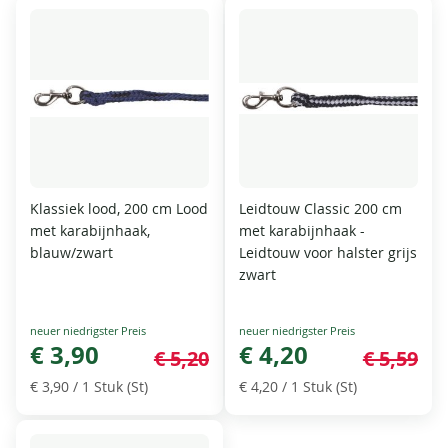
Klassiek lood, 200 cm Lood
Leidtouw Classic 200 cm
met karabijnhaak,
met karabijnhaak -
blauw/zwart
Leidtouw voor halster grijs
zwart
Special
Special
Price
€ 3,90
Price
€ 4,20
€ 5,20
€ 5,59
€ 3,90
/ 1 Stuk (St)
€ 4,20
/ 1 Stuk (St)