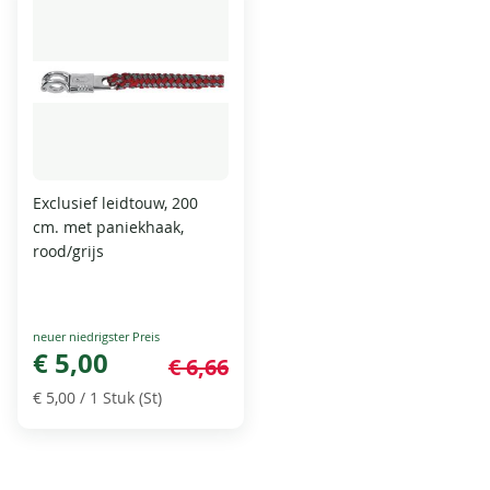
Exclusief leidtouw, 200
cm. met paniekhaak,
rood/grijs
Special
Price
€ 5,00
€ 6,66
€ 5,00
/ 1 Stuk (St)