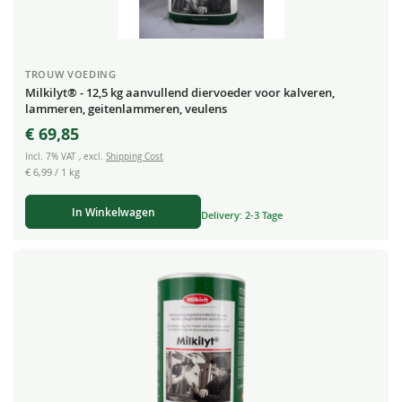
TROUW VOEDING
Milkilyt® - 12,5 kg aanvullend diervoeder voor kalveren,
lammeren, geitenlammeren, veulens
€ 69,85
Incl. 7% VAT
,
excl.
Shipping Cost
€ 6,99
/ 1 kg
In Winkelwagen
Delivery: 2-3 Tage