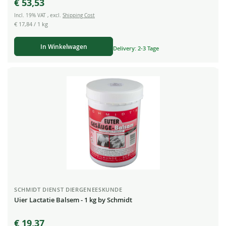
€ 53,53
Incl. 19% VAT
,
excl.
Shipping Cost
€ 17,84
/ 1 kg
In Winkelwagen
Delivery: 2-3 Tage
SCHMIDT DIENST DIERGENEESKUNDE
Uier Lactatie Balsem - 1 kg by Schmidt
€ 19,37