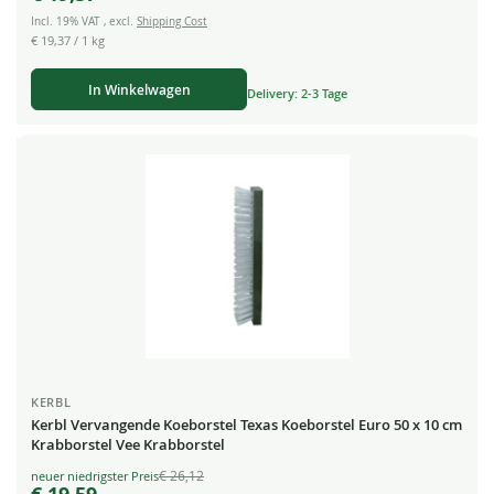
Incl. 19% VAT
,
excl.
Shipping Cost
€ 19,37
/ 1 kg
In Winkelwagen
Delivery: 2-3 Tage
KERBL
Kerbl Vervangende Koeborstel Texas Koeborstel Euro 50 x 10 cm
Krabborstel Vee Krabborstel
€ 26,12
Special