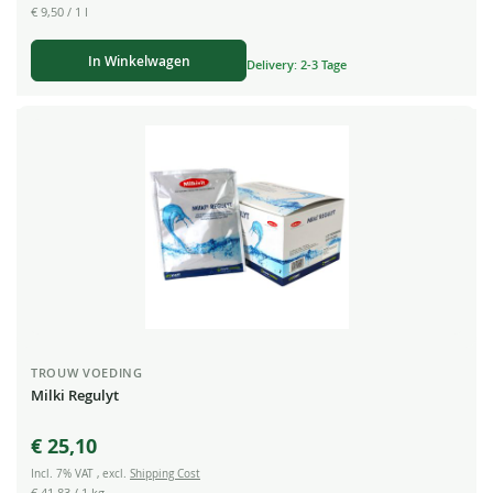
€ 9,50
/ 1 l
In Winkelwagen
Delivery: 2-3 Tage
TROUW VOEDING
Milki Regulyt
€ 25,10
Incl. 7% VAT
,
excl.
Shipping Cost