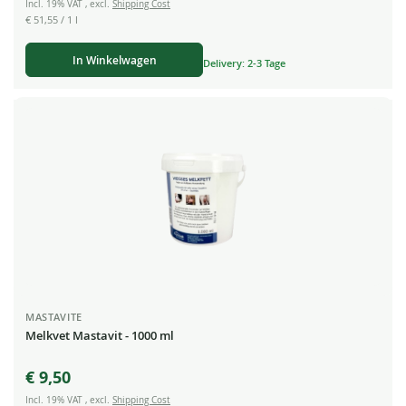
Incl. 19% VAT
,
excl.
Shipping Cost
€ 51,55
/ 1 l
In Winkelwagen
Delivery: 2-3 Tage
MASTAVITE
Melkvet Mastavit - 1000 ml
€ 9,50
Incl. 19% VAT
,
excl.
Shipping Cost