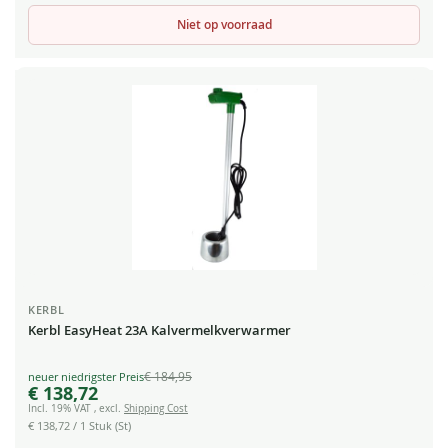
Niet op voorraad
KERBL
Kerbl EasyHeat 23A Kalvermelkverwarmer
€ 184,95
Special
€ 138,72
Price
Incl. 19% VAT
,
excl.
Shipping Cost
€ 138,72
/ 1 Stuk (St)