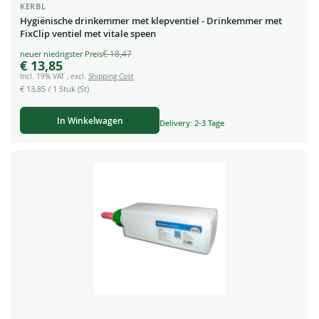
KERBL
Hygiënische drinkemmer met klepventiel - Drinkemmer met
FixClip ventiel met vitale speen
€ 18,47
Special
€ 13,85
Price
Incl. 19% VAT
,
excl.
Shipping Cost
€ 13,85
/ 1 Stuk (St)
In Winkelwagen
Delivery: 2-3 Tage