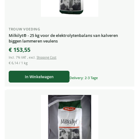
TROUW VOEDING
Milkilyt® - 25 kg voor de elektrolytenbalans van kalveren
biggen lammeren veulens
€ 153,55
Incl. 7% VAT
,
excl.
Shipping Cost
€ 6,14
/ 1 kg
In Winkelwagen
Delivery: 2-3 Tage