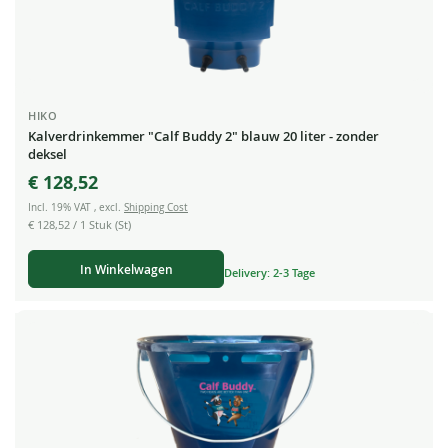
HIKO
Kalverdrinkemmer "Calf Buddy 2" blauw 20 liter - zonder
deksel
€ 128,52
Incl. 19% VAT
,
excl.
Shipping Cost
€ 128,52
/ 1 Stuk (St)
In Winkelwagen
Delivery: 2-3 Tage