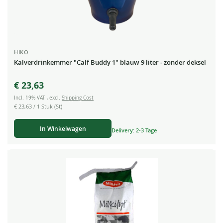
HIKO
Kalverdrinkemmer "Calf Buddy 1" blauw 9 liter - zonder deksel
€ 23,63
Incl. 19% VAT
,
excl.
Shipping Cost
€ 23,63
/ 1 Stuk (St)
In Winkelwagen
Delivery: 2-3 Tage