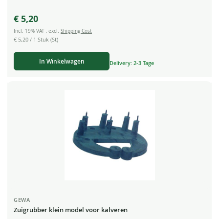
€ 5,20
Incl. 19% VAT
,
excl.
Shipping Cost
€ 5,20
/ 1 Stuk (St)
In Winkelwagen
Delivery: 2-3 Tage
GEWA
Zuigrubber klein model voor kalveren