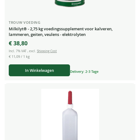
TROUW VOEDING
Milkilyt® - 2,75 kg voedingssupplement voor kalveren,
lammeren, geiten, veulens - elektrolyten
€ 38,80
Incl. 7% VAT
,
excl.
Shipping Cost
€ 11,09
/ 1 kg
In Winkelwagen
Delivery: 2-3 Tage