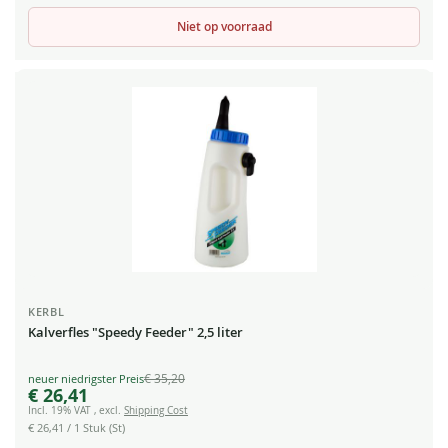
Niet op voorraad
KERBL
Kalverfles "Speedy Feeder" 2,5 liter
€ 35,20
Special
€ 26,41
Price
Incl. 19% VAT
,
excl.
Shipping Cost
€ 26,41
/ 1 Stuk (St)