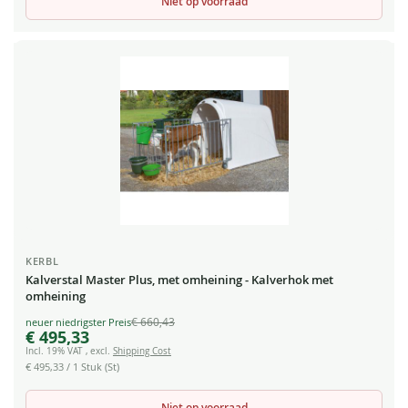
Niet op voorraad
KERBL
Kalverstal Master Plus, met omheining - Kalverhok met
omheining
€ 660,43
Special
€ 495,33
Price
Incl. 19% VAT
,
excl.
Shipping Cost
€ 495,33
/ 1 Stuk (St)
Niet op voorraad