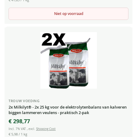
€ 41,83
/ 1 kg
Niet op voorraad
TROUW VOEDING
2x Milkilyt® - 2x 25 kg voor de elektrolytenbalans van kalveren
biggen lammeren veulens - praktisch 2-pak
€ 298,77
Incl. 7% VAT
,
excl.
Shipping Cost
€ 5,98
/ 1 kg