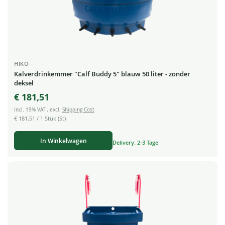
HIKO
Kalverdrinkemmer "Calf Buddy 5" blauw 50 liter - zonder
deksel
€ 181,51
Incl. 19% VAT
,
excl.
Shipping Cost
€ 181,51
/ 1 Stuk (St)
In Winkelwagen
Delivery: 2-3 Tage