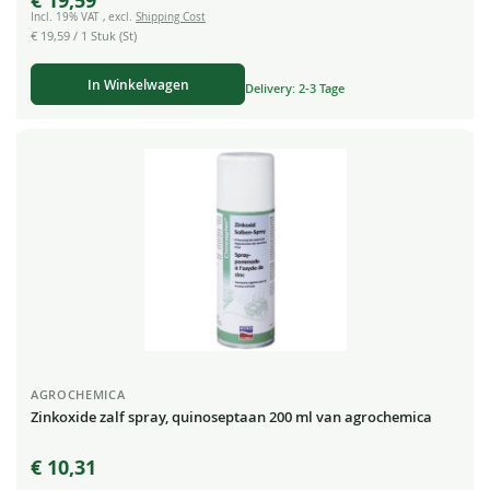
€ 19,59
Price
Incl. 19% VAT
,
excl.
Shipping Cost
€ 19,59
/ 1 Stuk (St)
In Winkelwagen
Delivery: 2-3 Tage
AGROCHEMICA
Zinkoxide zalf spray, quinoseptaan 200 ml van agrochemica
€ 10,31