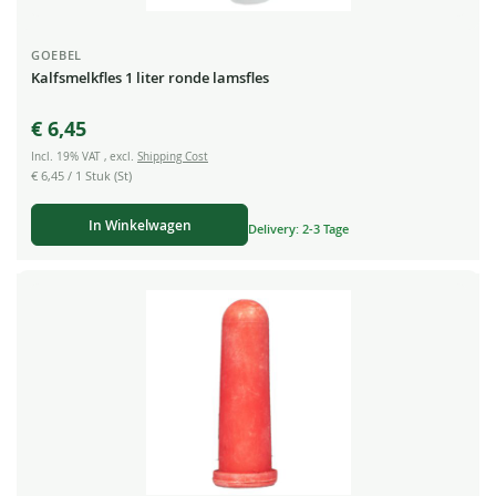
GOEBEL
Kalfsmelkfles 1 liter ronde lamsfles
€ 6,45
Incl. 19% VAT
,
excl.
Shipping Cost
€ 6,45
/ 1 Stuk (St)
In Winkelwagen
Delivery: 2-3 Tage