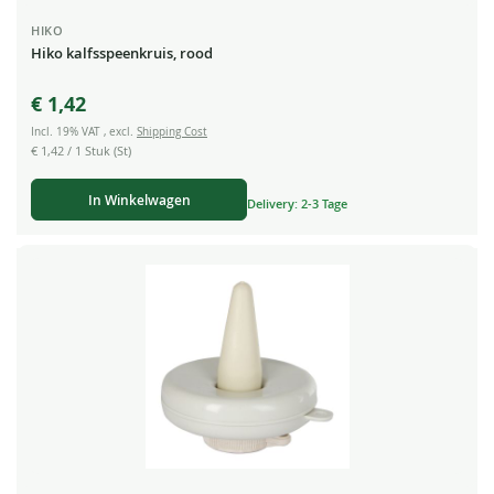
HIKO
Hiko kalfsspeenkruis, rood
€ 1,42
Incl. 19% VAT
,
excl.
Shipping Cost
€ 1,42
/ 1 Stuk (St)
In Winkelwagen
Delivery: 2-3 Tage