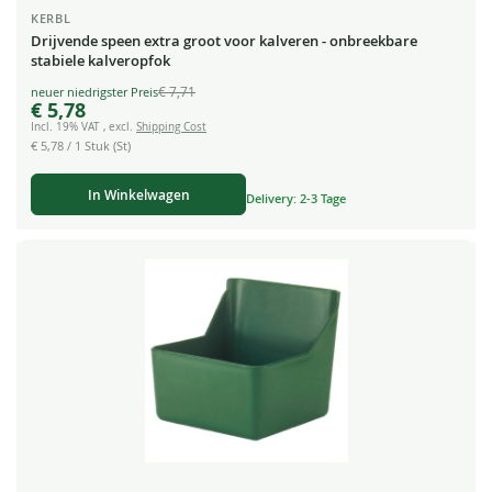
KERBL
Drijvende speen extra groot voor kalveren - onbreekbare
stabiele kalveropfok
€ 7,71
Special
€ 5,78
Price
Incl. 19% VAT
,
excl.
Shipping Cost
€ 5,78
/ 1 Stuk (St)
In Winkelwagen
Delivery: 2-3 Tage