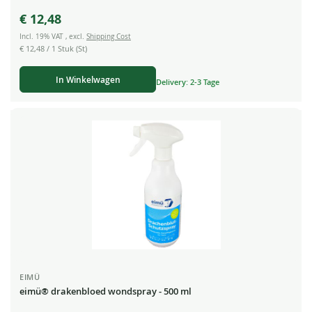
€ 12,48
Incl. 19% VAT
,
excl.
Shipping Cost
€ 12,48
/ 1 Stuk (St)
In Winkelwagen
Delivery: 2-3 Tage
EIMÜ
eimü® drakenbloed wondspray - 500 ml