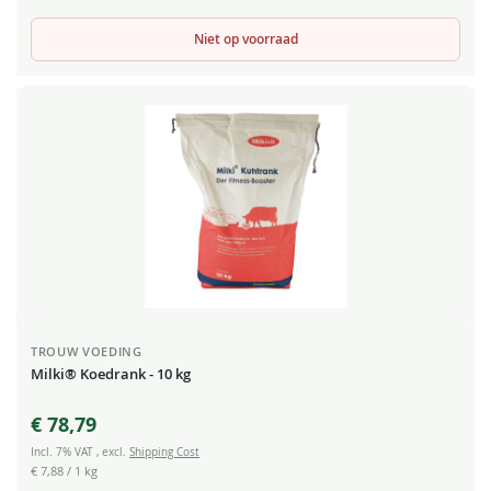
Niet op voorraad
TROUW VOEDING
Milki® Koedrank - 10 kg
€ 78,79
Incl. 7% VAT
,
excl.
Shipping Cost
€ 7,88
/ 1 kg