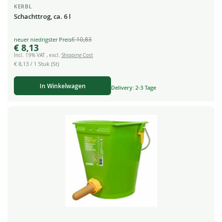
KERBL
Schachttrog, ca. 6 l
€ 10,83
Special
€ 8,13
Price
Incl. 19% VAT
,
excl.
Shipping Cost
€ 8,13
/ 1 Stuk (St)
In Winkelwagen
Delivery: 2-3 Tage