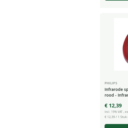
PHILIPS
Infrarode s
rood - Infr
Warmtelam
€ 12,39
Incl. 19% VAT
,
ex
€ 12,39
/ 1 Stuk 