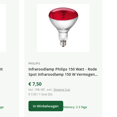
PHILIPS
it
Infraroodlamp Philips 150 Watt - Rode
Spot Infraroodlamp 150 W Vermogen
E27
€ 7,50
Incl. 19% VAT
,
excl.
Shipping Cost
€ 7,50
/ 1 Stuk (St)
In Winkelwagen
age
Delivery: 2-3 Tage