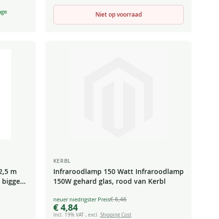
age
Niet op voorraad
KERBL
2,5 m
Infraroodlamp 150 Watt Infraroodlamp
 biggen
150W gehard glas, rood van Kerbl
€ 6,46
Special
€ 4,84
Price
Incl. 19% VAT
,
excl.
Shipping Cost