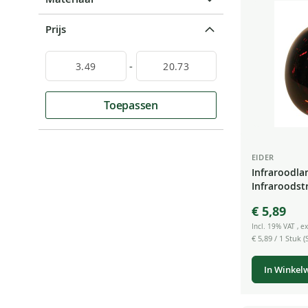
Prijs
-
Toepassen
EIDER
Infraroodla
Infraroodst
rood licht 
€ 5,89
Incl. 19% VAT
,
ex
€ 5,89
/ 1 Stuk (S
In Winkel