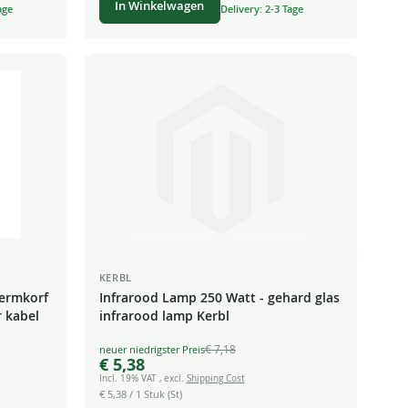
In Winkelwagen
age
Delivery: 2-3 Tage
KERBL
hermkorf
Infrarood Lamp 250 Watt - gehard glas
r kabel
infrarood lamp Kerbl
€ 7,18
Special
€ 5,38
Price
Incl. 19% VAT
,
excl.
Shipping Cost
€ 5,38
/ 1 Stuk (St)