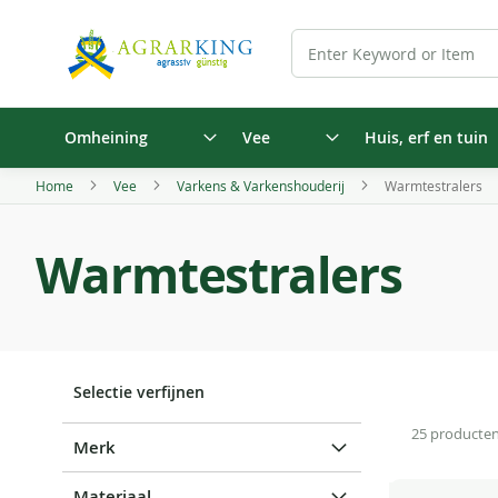
Omheining
Vee
Huis, erf en tuin
Home
Vee
Varkens & Varkenshouderij
Warmtestralers
Warmtestralers
Selectie verfijnen
25
producte
Merk
Materiaal