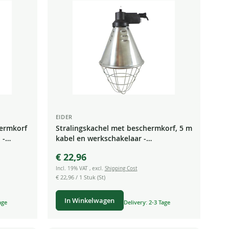
laag
sorteren
EIDER
hermkorf
Stralingskachel met beschermkorf, 5 m
 -
kabel en werkschakelaar -
Beschermkorf
€ 22,96
Incl. 19% VAT
,
excl.
Shipping Cost
€ 22,96
/ 1 Stuk (St)
In Winkelwagen
age
Delivery: 2-3 Tage