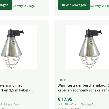
wagen
In Winkelwagen
Delivery: 2-3 Tage
Delivery: 2-3 T
EIDER
rwarming met
Warmtestraler beschermkooi, 
f en 2,5 m kabel -
kabel en economy schakelaar -
amp - Stralingsverwarming
kuiken radiator
€ 17,95
cl.
Shipping Cost
Incl. 19% VAT
,
excl.
Shipping Cost
(St)
€ 17,95
/ 1 Stuk (St)