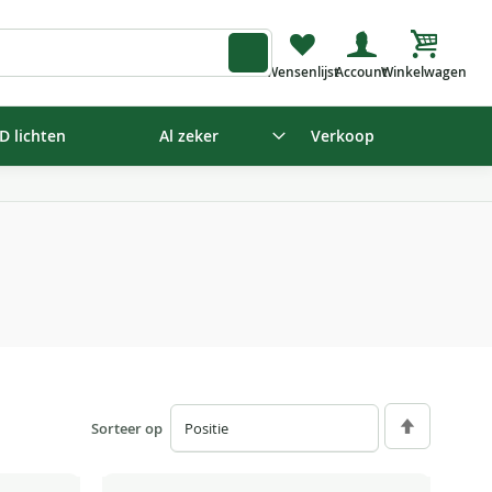
Winkelw
D lichten
Al zeker
Verkoop
Sorteer op
Van
hoog
naar