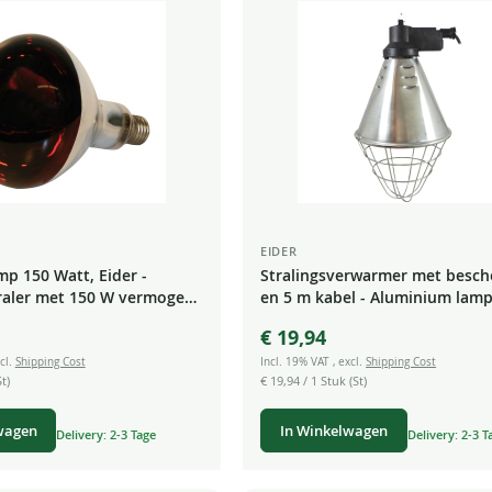
EIDER
mp 150 Watt, Eider -
Stralingsverwarmer met besc
raler met 150 W vermogen
en 5 m kabel - Aluminium lamp
warmtelicht
Stralingsverwarmer
€ 19,94
cl.
Shipping Cost
Incl. 19% VAT
,
excl.
Shipping Cost
t)
€ 19,94
/ 1 Stuk (St)
wagen
In Winkelwagen
Delivery: 2-3 Tage
Delivery: 2-3 T