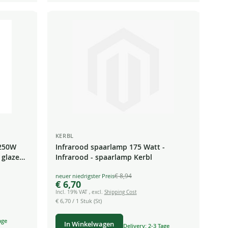
KERBL
 250W
Infrarood spaarlamp 175 Watt -
 glazen
Infrarood - spaarlamp Kerbl
€ 8,94
Special
€ 6,70
Price
Incl. 19% VAT
,
excl.
Shipping Cost
€ 6,70
/ 1 Stuk (St)
age
In Winkelwagen
Delivery: 2-3 Tage