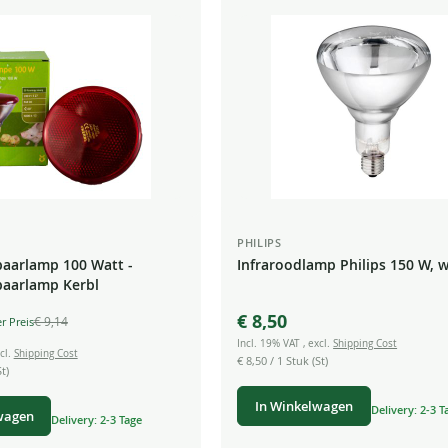
PHILIPS
paarlamp 100 Watt -
Infraroodlamp Philips 150 W, w
paarlamp Kerbl
€ 8,50
€ 9,14
Incl. 19% VAT
,
excl.
Shipping Cost
cl.
Shipping Cost
€ 8,50
/ 1 Stuk (St)
t)
In Winkelwagen
Delivery: 2-3 T
wagen
Delivery: 2-3 Tage