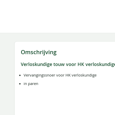
de
afbeeldingen-
gallerij
Omschrijving
Verloskundige touw voor HK verloskundig
Vervangingssnoer voor HK verloskundige
in paren