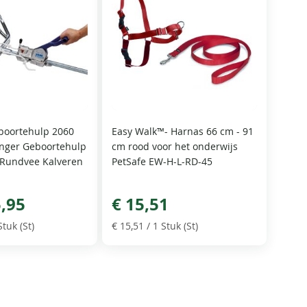
boortehulp 2060
Easy Walk™- Harnas 66 cm - 91
anger Geboortehulp
cm rood voor het onderwijs
 Rundvee Kalveren
PetSafe EW-H-L-RD-45
5,95
€ 15,51
Stuk (St)
€ 15,51
/ 1 Stuk (St)