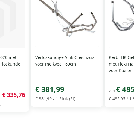
2020 met
Verloskundige Vink Gleichzug
Kerbl HK Ge
Verloskunde
voor melkvee 160cm
met Flexi H
voor Koeien
€ 381,99
€ 48
van
€ 335,76
€ 381,99
/ 1 Stuk (St)
€ 485,95
/ 1 
)