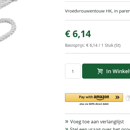
Vroedvrouwentouw HK, in pare
€ 6,14
€ 6,14
/ 1 Stuk (St)
In Winke
Voeg toe aan verlanglijst
Stel een vraag over het pr