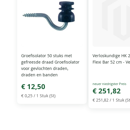
Groefisolator 50 stuks met
Verloskundige HK 
gefreesde draad Groefisolator
Flexi Bar 52 cm - 
voor gevlochten draden,
draden en banden
Special
€ 12,50
Price
€ 251,82
€ 0,25
/ 1 Stuk (St)
€ 251,82
/ 1 Stuk (St