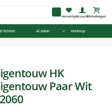
Winkelw
D lichten
Al zeker
Verkoop
digentouw HK
igentouw Paar Wit
 2060