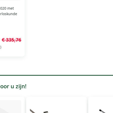
2020 met
Verloskunde
€ 335,76
)
or u zijn!