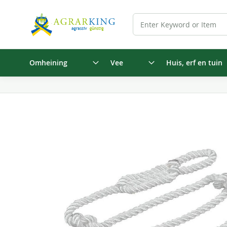
Omheining
Vee
Huis, erf en tuin
Ga
naar
het
einde
van
de
afbeeldingen-
gallerij