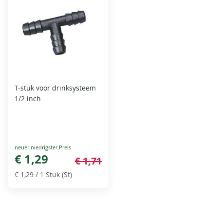
T-stuk voor drinksysteem
1/2 inch
Special
Price
€ 1,29
€ 1,71
€ 1,29
/ 1 Stuk (St)