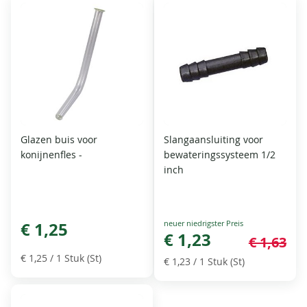
Glazen buis voor
Slangaansluiting voor
konijnenfles -
bewateringssysteem 1/2
inch
Special
€ 1,25
Price
€ 1,23
€ 1,63
€ 1,25
/ 1 Stuk (St)
€ 1,23
/ 1 Stuk (St)