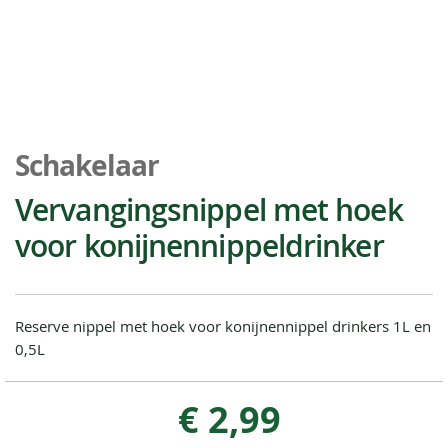
Ga
naar
Schakelaar
het
begin
Vervangingsnippel met hoek
van
voor konijnennippeldrinker
de
afbeeldingen-
gallerij
Reserve nippel met hoek voor konijnennippel drinkers 1L en
0,5L
€ 2,99