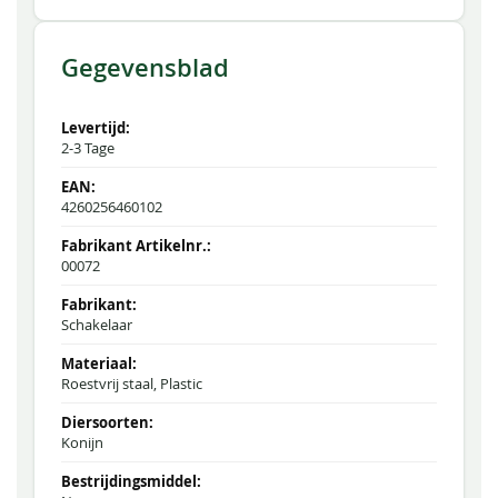
Gegevensblad
2-3 Tage
4260256460102
00072
Schakelaar
Roestvrij staal, Plastic
Konijn