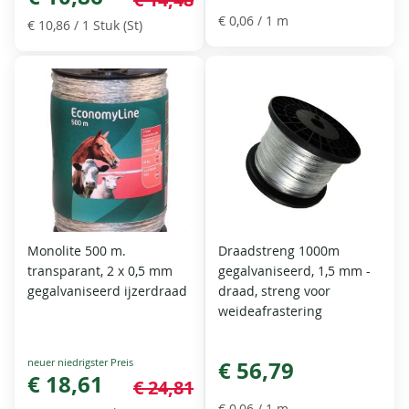
€ 0,06
/ 1 m
€ 10,86
/ 1 Stuk (St)
Monolite 500 m.
Draadstreng 1000m
transparant, 2 x 0,5 mm
gegalvaniseerd, 1,5 mm -
gegalvaniseerd ijzerdraad
draad, streng voor
weideafrastering
Special
€ 56,79
Price
€ 18,61
€ 24,81
€ 0,06
/ 1 m