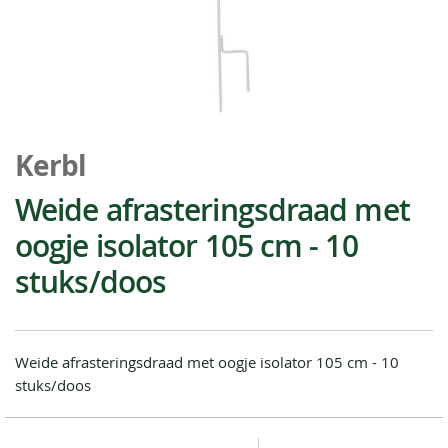
Ga
naar
Kerbl
het
begin
Weide afrasteringsdraad met
van
oogje isolator 105 cm - 10
de
afbeeldingen-
stuks/doos
gallerij
Weide afrasteringsdraad met oogje isolator 105 cm - 10
stuks/doos
Special