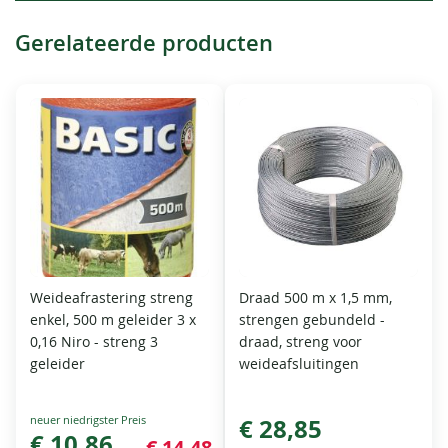
Gerelateerde producten
Weideafrastering streng
Draad 500 m x 1,5 mm,
enkel, 500 m geleider 3 x
strengen gebundeld -
0,16 Niro - streng 3
draad, streng voor
geleider
weideafsluitingen
Special
€ 28,85
Price
€ 10,86
€ 14,48