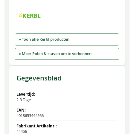
» Toon alle Kerbl producten
» Meer Polen & staven om te verkennen
Gegevensblad
2-3 Tage
4018653444566
44456