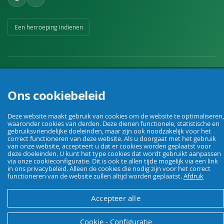
Een herroeping indienen
Ons cookiebeleid
Uw vakhandel voor landbouw, veehouderij, huis, erf en tuin.
Deze website maakt gebruik van cookies om de website te optimaliseren,
waaronder cookies van derden. Deze dienen functionele, statistische en
gebruiksvriendelijke doeleinden, maar zijn ook noodzakelijk voor het
© Agrarking. Alle rechten voorbehouden.
correct functioneren van deze website. Als u doorgaat met het gebruik
Algemene voorwaarden
Privacybeleid
Herroepingsrecht
Colofon
van onze website, accepteert u dat er cookies worden geplaatst voor
deze doeleinden. U kunt het type cookies dat wordt gebruikt aanpassen
via onze cookieconfiguratie. Dit is ook te allen tijde mogelijk via een link
in ons privacybeleid. Alleen de cookies die nodig zijn voor het correct
functioneren van de website zullen altijd worden geplaatst.
Afdruk
Accepteer alle
Cookie - Configuratie