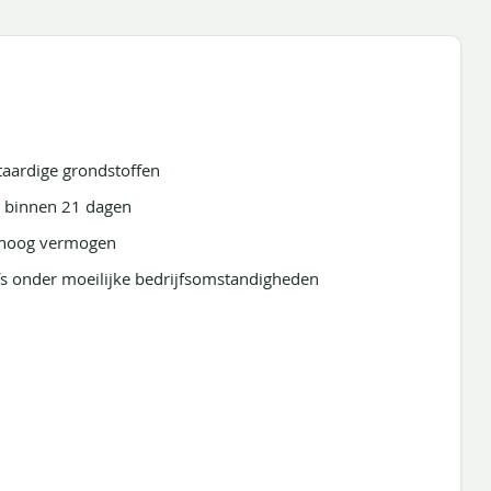
taardige grondstoffen
r binnen 21 dagen
t hoog vermogen
fs onder moeilijke bedrijfsomstandigheden