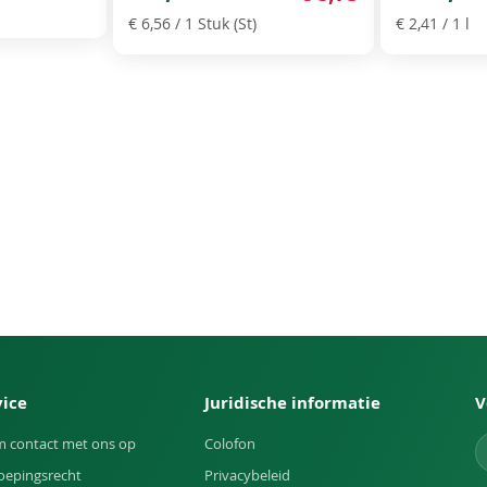
€ 6,56
/ 1 Stuk (St)
€ 2,41
/ 1 l
vice
Juridische informatie
V
 contact met ons op
Colofon
oepingsrecht
Privacybeleid