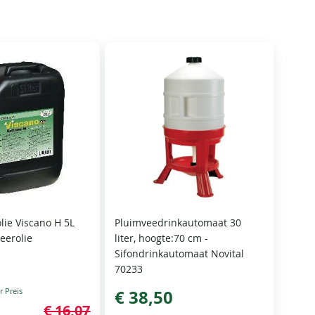
lie Viscano H 5L
Pluimveedrinkautomaat 30
eerolie
liter, hoogte:70 cm -
Sifondrinkautomaat Novital
70233
€ 38,50
€ 16,07