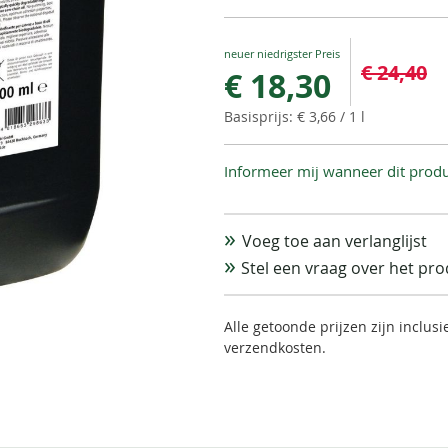
Special
€ 24,40
€ 18,30
Price
€ 3,66
/ 1 l
Informeer mij wanneer dit produ
Voeg toe aan verlanglijst
Stel een vraag over het pr
Alle getoonde prijzen zijn inclus
verzendkosten.