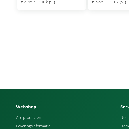
€ 4,45
/ 1 Stuk (St)
€ 5,66
/ 1 Stuk (St)
Webshop
Ser
Alle producten
Neem
Leveringsinformatie
Herr