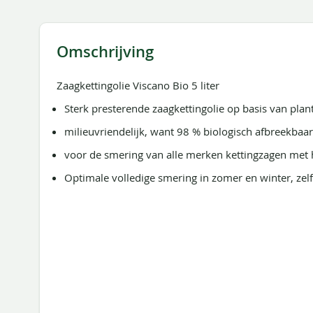
de
afbeeldingen-
gallerij
Omschrijving
Zaagkettingolie Viscano Bio 5 liter
Sterk presterende zaagkettingolie op basis van plan
milieuvriendelijk, want 98 % biologisch afbreekbaa
voor de smering van alle merken kettingzagen me
Optimale volledige smering in zomer en winter, zel