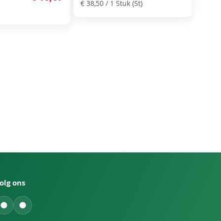
€ 38,50
/ 1 Stuk (St)
olg ons