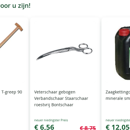
or u zijn!
 T-greep 90
Veterschaar gebogen
Zaagkettingo
Verbandschaar Staarschaar
minerale sm
roestvrij Bontschaar
Special
Special
Price
€ 6,56
Price
€ 12,05
€ 8,75