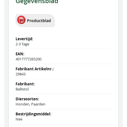
Gegevensblad
Productblad
2-3 Tage
4017777265200
29843
Ballistol
Honden, Paarden
Nee