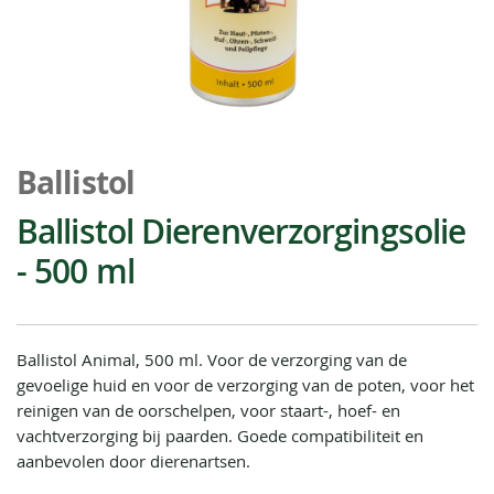
Ga
naar
Ballistol
het
begin
Ballistol Dierenverzorgingsolie
van
- 500 ml
de
afbeeldingen-
gallerij
Ballistol Animal, 500 ml. Voor de verzorging van de
gevoelige huid en voor de verzorging van de poten, voor het
reinigen van de oorschelpen, voor staart-, hoef- en
vachtverzorging bij paarden. Goede compatibiliteit en
aanbevolen door dierenartsen.