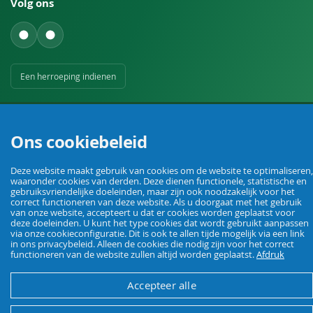
Volg ons
Een herroeping indienen
Ons cookiebeleid
Deze website maakt gebruik van cookies om de website te optimaliseren,
Uw vakhandel voor landbouw, veehouderij, huis, erf en tuin.
waaronder cookies van derden. Deze dienen functionele, statistische en
gebruiksvriendelijke doeleinden, maar zijn ook noodzakelijk voor het
correct functioneren van deze website. Als u doorgaat met het gebruik
van onze website, accepteert u dat er cookies worden geplaatst voor
deze doeleinden. U kunt het type cookies dat wordt gebruikt aanpassen
© Agrarking. Alle rechten voorbehouden.
via onze cookieconfiguratie. Dit is ook te allen tijde mogelijk via een link
Algemene voorwaarden
Privacybeleid
Herroepingsrecht
Colofon
in ons privacybeleid. Alleen de cookies die nodig zijn voor het correct
functioneren van de website zullen altijd worden geplaatst.
Afdruk
Accepteer alle