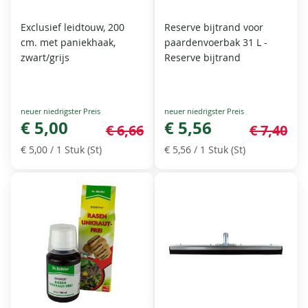
Exclusief leidtouw, 200
Reserve bijtrand voor
cm. met paniekhaak,
paardenvoerbak 31 L -
zwart/grijs
Reserve bijtrand
Special
Special
Price
€ 5,00
Price
€ 5,56
€ 6,66
€ 7,40
€ 5,00
/ 1 Stuk (St)
€ 5,56
/ 1 Stuk (St)