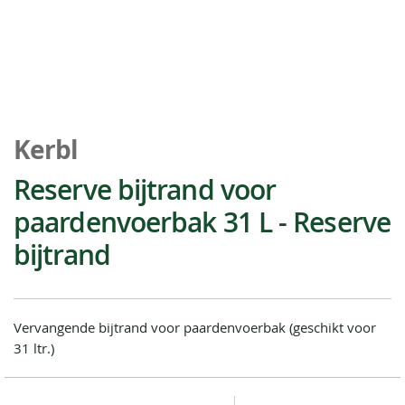
Ga
naar
Kerbl
het
begin
Reserve bijtrand voor
van
paardenvoerbak 31 L - Reserve
de
afbeeldingen-
bijtrand
gallerij
Vervangende bijtrand voor paardenvoerbak (geschikt voor
31 ltr.)
Special