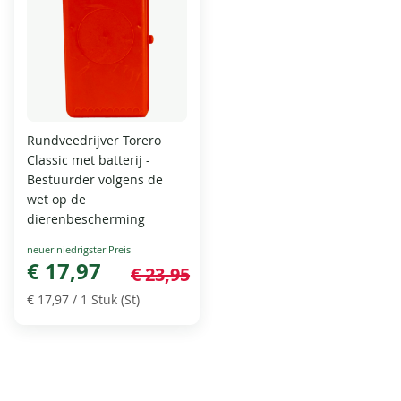
Rundveedrijver Torero
Classic met batterij -
Bestuurder volgens de
wet op de
dierenbescherming
Special
Price
€ 17,97
€ 23,95
€ 17,97
/ 1 Stuk (St)