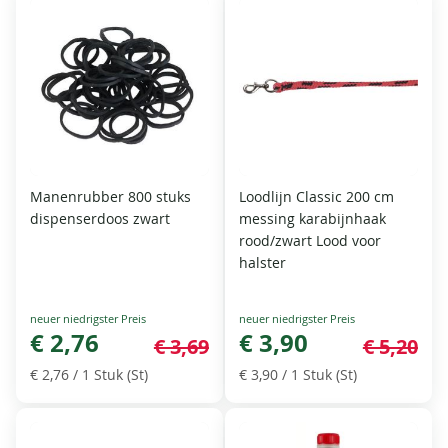
Manenrubber 800 stuks
Loodlijn Classic 200 cm
dispenserdoos zwart
messing karabijnhaak
rood/zwart Lood voor
halster
Special
Special
Price
€ 2,76
Price
€ 3,90
€ 3,69
€ 5,20
€ 2,76
/ 1 Stuk (St)
€ 3,90
/ 1 Stuk (St)