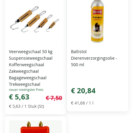
Veerweegschaal 50 kg
Ballistol
Suspensieweegschaal
Dierenverzorgingsolie -
Kofferweegschaal
500 ml
Zakweegschaal
Bagageweegschaal
Trekweegschaal
€ 20,84
Special
Price
€ 5,63
€ 7,50
€ 41,68
/ 1 l
€ 5,63
/ 1 Stuk (St)