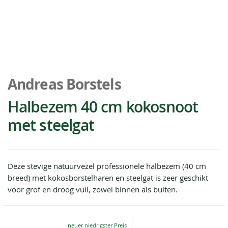
Ga
naar
Andreas Borstels
het
begin
Halbezem 40 cm kokosnoot
van
met steelgat
de
afbeeldingen-
gallerij
Deze stevige natuurvezel professionele halbezem (40 cm
breed) met kokosborstelharen en steelgat is zeer geschikt
voor grof en droog vuil, zowel binnen als buiten.
Special