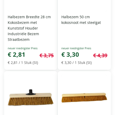
Halbezem Breedte 28 cm
Halbezem 50 cm
Kokosbezem met
kokosnoot met steelgat
Kunststof Houder
Industriële Bezem
Straatbezem
Special
Special
Price
€ 2,81
Price
€ 3,30
€ 3,75
€ 4,39
€ 2,81
/ 1 Stuk (St)
€ 3,30
/ 1 Stuk (St)