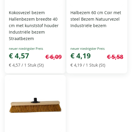
Kokosvezel bezem
Halbezem 60 cm Coir met
Hallenbezem breedte 40
steel Bezem Natuurvezel
cm met kunststof houder
Industriële bezem
Industriële bezem
Straatbezem
Special
Special
Price
€ 4,57
Price
€ 4,19
€ 6,09
€ 5,58
€ 4,57
/ 1 Stuk (St)
€ 4,19
/ 1 Stuk (St)