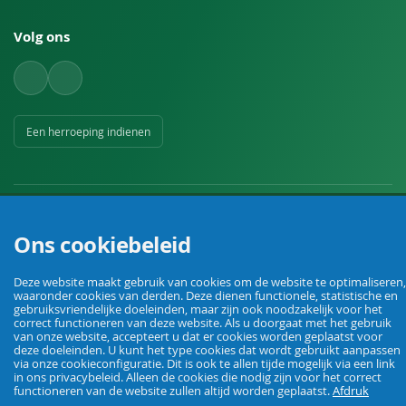
Volg ons
Een herroeping indienen
Ons cookiebeleid
Uw vakhandel voor landbouw, veehouderij, huis, erf en tuin.
Deze website maakt gebruik van cookies om de website te optimaliseren,
waaronder cookies van derden. Deze dienen functionele, statistische en
gebruiksvriendelijke doeleinden, maar zijn ook noodzakelijk voor het
correct functioneren van deze website. Als u doorgaat met het gebruik
© Agrarking. Alle rechten voorbehouden.
van onze website, accepteert u dat er cookies worden geplaatst voor
Algemene voorwaarden
Privacybeleid
Herroepingsrecht
Colofon
deze doeleinden. U kunt het type cookies dat wordt gebruikt aanpassen
via onze cookieconfiguratie. Dit is ook te allen tijde mogelijk via een link
in ons privacybeleid. Alleen de cookies die nodig zijn voor het correct
functioneren van de website zullen altijd worden geplaatst.
Afdruk