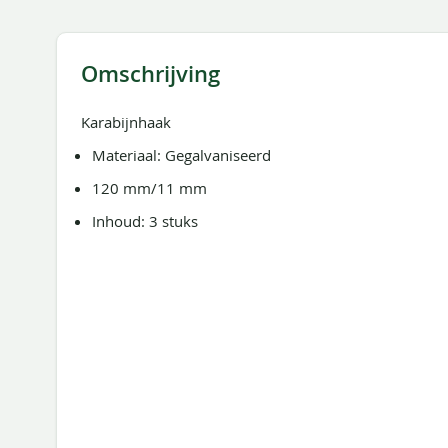
de
afbeeldingen-
gallerij
Omschrijving
Karabijnhaak
Materiaal: Gegalvaniseerd
120 mm/11 mm
Inhoud: 3 stuks