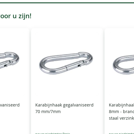
or u zijn!
lvaniseerd
Karabijnhaak gegalvaniseerd
Karabijnhaak
70 mm/7mm
8mm - brand
staal verzin
Special
Special