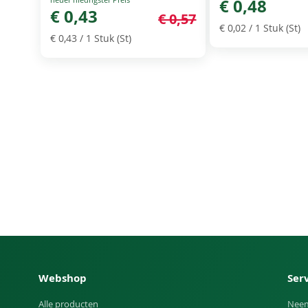
€ 0,48
Price
€ 0,43
€ 0,57
€ 0,02
/ 1 Stuk (St)
€ 0,43
/ 1 Stuk (St)
Webshop
Ser
Alle producten
Neem