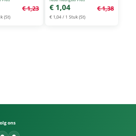
Price
€ 1,04
€ 1,23
€ 1,38
k (St)
€ 1,04
/ 1 Stuk (St)
olg ons