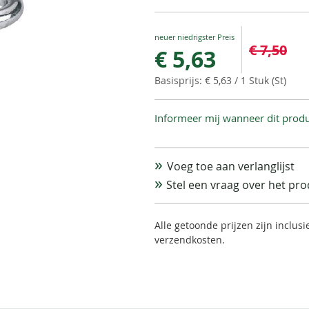
Special
€ 7,50
€ 5,63
Price
€ 5,63
/ 1 Stuk (St)
Informeer mij wanneer dit produ
Voeg toe aan verlanglijst
Stel een vraag over het pr
Alle getoonde prijzen zijn inclus
verzendkosten.