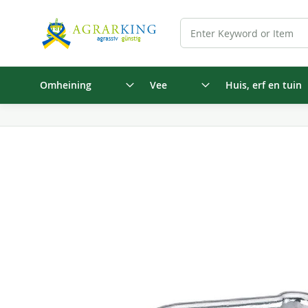
Omheining
Vee
Huis, erf en tuin
Ga
naar
het
einde
van
de
afbeeldingen-
gallerij