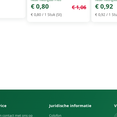
Price
€ 0,80
Price
€ 0,92
€ 1,06
€ 0,80
/ 1 Stuk (St)
€ 0,92
/ 1 Stu
vice
Juridische informatie
V
 contact met ons op
Colofon