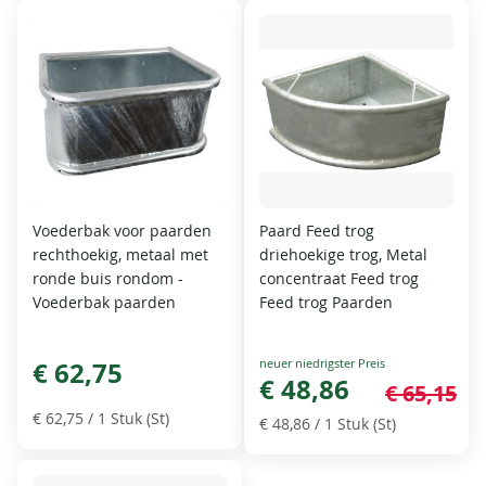
Voederbak voor paarden
Paard Feed trog
rechthoekig, metaal met
driehoekige trog, Metal
ronde buis rondom -
concentraat Feed trog
Voederbak paarden
Feed trog Paarden
Special
€ 62,75
Price
€ 48,86
€ 65,15
€ 62,75
/ 1 Stuk (St)
€ 48,86
/ 1 Stuk (St)