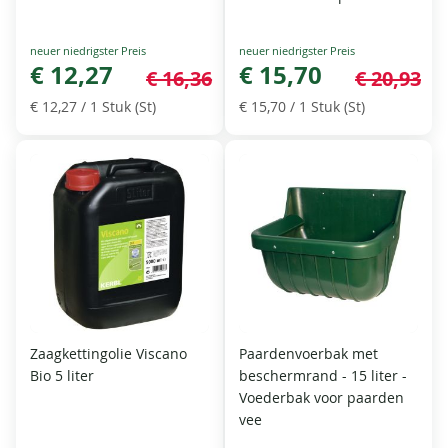
Special
Special
Price
€ 12,27
Price
€ 15,70
€ 16,36
€ 20,93
€ 12,27
/ 1 Stuk (St)
€ 15,70
/ 1 Stuk (St)
Zaagkettingolie Viscano
Paardenvoerbak met
Bio 5 liter
beschermrand - 15 liter -
Voederbak voor paarden
vee