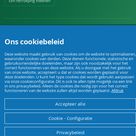
Een herroeping indienen
Ons cookiebeleid
Uw vakhandel voor landbouw, veehouderij, huis, erf en tuin.
Deze website maakt gebruik van cookies om de website te optimaliseren,
waaronder cookies van derden. Deze dienen functionele, statistische en
gebruiksvriendelijke doeleinden, maar zijn ook noodzakelijk voor het
© Agrarking. Alle rechten voorbehouden.
correct functioneren van deze website. Als u doorgaat met het gebruik
van onze website, accepteert u dat er cookies worden geplaatst voor
Algemene voorwaarden
Privacybeleid
Herroepingsrecht
Colofon
deze doeleinden. U kunt het type cookies dat wordt gebruikt aanpassen
via onze cookieconfiguratie. Dit is ook te allen tijde mogelijk via een link
in ons privacybeleid. Alleen de cookies die nodig zijn voor het correct
functioneren van de website zullen altijd worden geplaatst.
Afdruk
Accepteer alle
Cookie - Configuratie
Privacybeleid