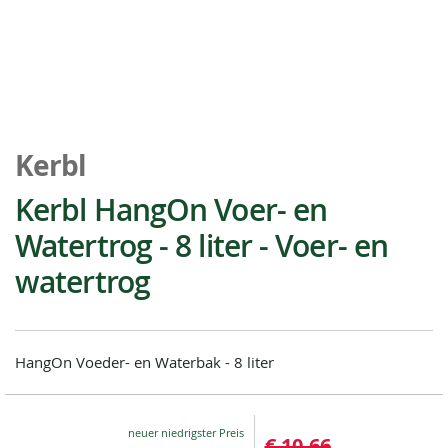
Ga
naar
Kerbl
het
begin
Kerbl HangOn Voer- en
van
Watertrog - 8 liter - Voer- en
de
afbeeldingen-
watertrog
gallerij
HangOn Voeder- en Waterbak - 8 liter
Special
€ 10,66
Price