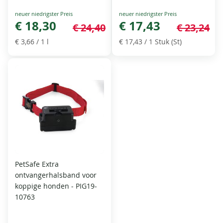
Special
Special
Price
€ 18,30
Price
€ 17,43
€ 24,40
€ 23,24
€ 3,66
/ 1 l
€ 17,43
/ 1 Stuk (St)
PetSafe Extra
ontvangerhalsband voor
koppige honden - PIG19-
10763