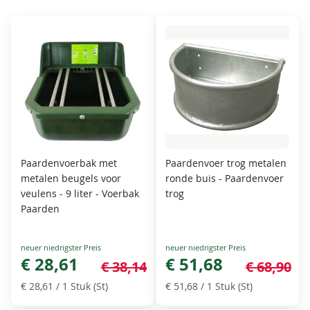
Paardenvoerbak met
Paardenvoer trog metalen
metalen beugels voor
ronde buis - Paardenvoer
veulens - 9 liter - Voerbak
trog
Paarden
Special
Special
Price
€ 28,61
Price
€ 51,68
€ 38,14
€ 68,90
€ 28,61
/ 1 Stuk (St)
€ 51,68
/ 1 Stuk (St)