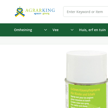
Omheining
Vee
Huis, erf en tuin
Ga
naar
het
einde
van
de
afbeeldingen-
gallerij