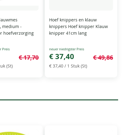
lauwmes
Hoef knippers en klauw
g, medium -
knippers Hoef knipper Klauw
r hoefverzorging
knipper 41cm lang
Special
Price
€ 37,40
€ 17,70
€ 49,86
uk (St)
€ 37,40
/ 1 Stuk (St)