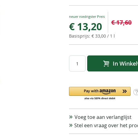
Special
€ 17,60
€ 13,20
Price
€ 33,00
/ 1 l
In Winke
Voeg toe aan verlanglijst
Stel een vraag over het pr