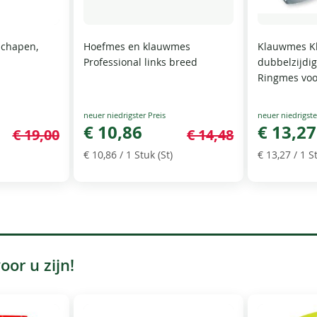
schapen,
Hoefmes en klauwmes
Klauwmes K
Professional links breed
dubbelzijdi
Ringmes voo
Special
Special
Price
€ 10,86
Price
€ 13,27
€ 19,00
€ 14,48
€ 10,86
/ 1 Stuk (St)
€ 13,27
/ 1 St
or u zijn!