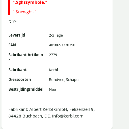
".$ghssymbole."
".$newghs."
"; ?>
Levertijd
2-3 Tage
EAN
4018653270790
Fabrikant Artikeln
2779
r.
Fabrikant
Kerbl
Diersoorten
Rundvee, Schapen
Bestrijdingsmiddel
Nee
Fabrikant: Albert Kerbl GmbH, Felizenzell 9,
84428 Buchbach, DE, info@kerbl.com