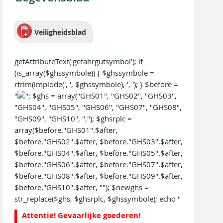
Veiligheidsblad
getAttributeText('gefahrgutsymbol'); if
(is_array($ghssymbole)) { $ghssymbole =
rtrim(implode(', ', $ghssymbole), ', '); } $before =
"
"; $ghs = array("GHS01", "GHS02", "GHS03",
"GHS04", "GHS05", "GHS06", "GHS07", "GHS08",
"GHS09", "GHS10", ","); $ghsrplc =
array($before."GHS01".$after,
$before."GHS02".$after, $before."GHS03".$after,
$before."GHS04".$after, $before."GHS05".$after,
$before."GHS06".$after, $before."GHS07".$after,
$before."GHS08".$after, $before."GHS09".$after,
$before."GHS10".$after, ""); $newghs =
str_replace($ghs, $ghsrplc, $ghssymbole); echo "
Attentie! Gevaarlijke goederen!