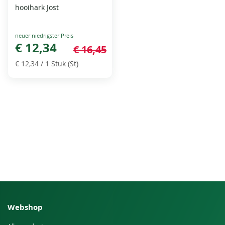
hooihark Jost
Special
Price
€ 12,34
€ 16,45
€ 12,34
/ 1 Stuk (St)
Webshop