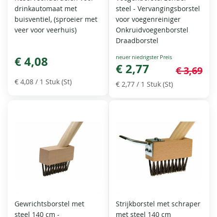
drinkautomaat met
steel - Vervangingsborstel
buisventiel, (sproeier met
voor voegenreiniger
veer voor veerhuis)
Onkruidvoegenborstel
Draadborstel
Special
€ 4,08
Price
€ 2,77
€ 3,69
€ 4,08
/ 1 Stuk (St)
€ 2,77
/ 1 Stuk (St)
Gewrichtsborstel met
Strijkborstel met schraper
steel 140 cm -
met steel 140 cm