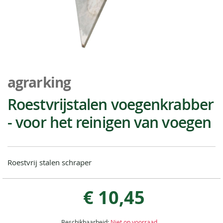
Ga
naar
agrarking
het
begin
Roestvrijstalen voegenkrabber
van
- voor het reinigen van voegen
de
afbeeldingen-
gallerij
Roestvrij stalen schraper
€ 10,45
Beschikbaarheid:
Niet op voorraad