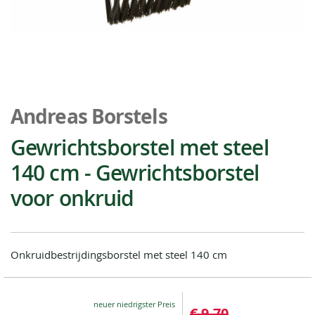
Ga
naar
Andreas Borstels
het
begin
Gewrichtsborstel met steel
van
140 cm - Gewrichtsborstel
de
afbeeldingen-
voor onkruid
gallerij
Onkruidbestrijdingsborstel met steel 140 cm
Special
€ 9,70
Price