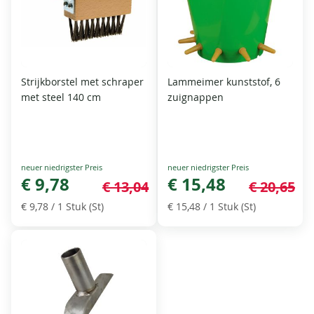
Strijkborstel met schraper
Lammeimer kunststof, 6
met steel 140 cm
zuignappen
Special
Special
Price
€ 9,78
Price
€ 15,48
€ 13,04
€ 20,65
€ 9,78
/ 1 Stuk (St)
€ 15,48
/ 1 Stuk (St)