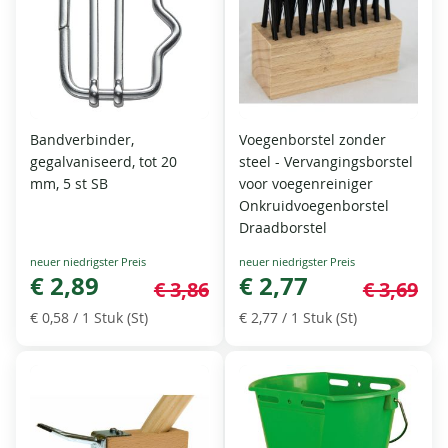
Bandverbinder,
Voegenborstel zonder
gegalvaniseerd, tot 20
steel - Vervangingsborstel
mm, 5 st SB
voor voegenreiniger
Onkruidvoegenborstel
Draadborstel
Special
Special
Price
€ 2,89
Price
€ 2,77
€ 3,86
€ 3,69
€ 0,58
/ 1 Stuk (St)
€ 2,77
/ 1 Stuk (St)