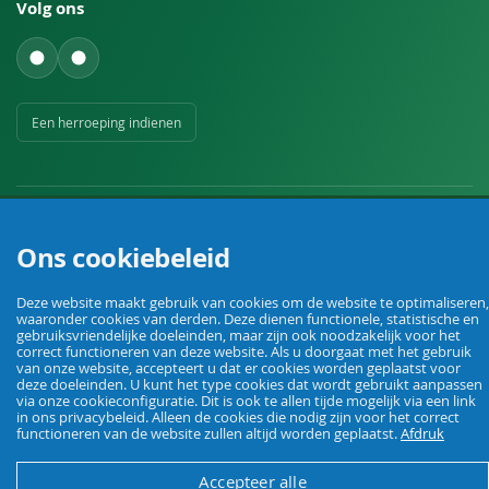
Volg ons
Een herroeping indienen
Ons cookiebeleid
Uw vakhandel voor landbouw, veehouderij, huis, erf en tuin.
Deze website maakt gebruik van cookies om de website te optimaliseren,
waaronder cookies van derden. Deze dienen functionele, statistische en
gebruiksvriendelijke doeleinden, maar zijn ook noodzakelijk voor het
correct functioneren van deze website. Als u doorgaat met het gebruik
© Agrarking. Alle rechten voorbehouden.
van onze website, accepteert u dat er cookies worden geplaatst voor
Algemene voorwaarden
Privacybeleid
Herroepingsrecht
Colofon
deze doeleinden. U kunt het type cookies dat wordt gebruikt aanpassen
via onze cookieconfiguratie. Dit is ook te allen tijde mogelijk via een link
in ons privacybeleid. Alleen de cookies die nodig zijn voor het correct
functioneren van de website zullen altijd worden geplaatst.
Afdruk
Accepteer alle