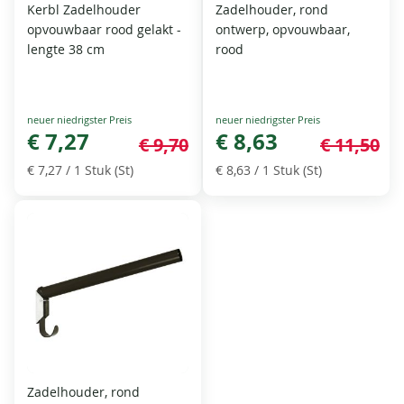
Kerbl Zadelhouder
Zadelhouder, rond
opvouwbaar rood gelakt -
ontwerp, opvouwbaar,
lengte 38 cm
rood
Special
Special
Price
€ 7,27
Price
€ 8,63
€ 9,70
€ 11,50
€ 7,27
/ 1 Stuk (St)
€ 8,63
/ 1 Stuk (St)
Zadelhouder, rond