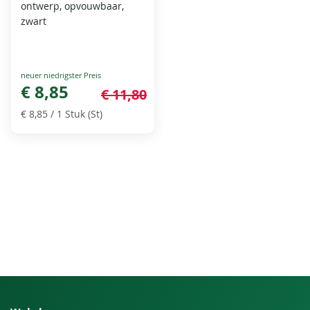
ontwerp, opvouwbaar,
zwart
Special
Price
€ 8,85
€ 11,80
€ 8,85
/ 1 Stuk (St)