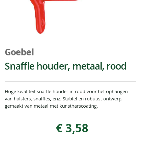
Ga
naar
Goebel
het
begin
Snaffle houder, metaal, rood
van
de
afbeeldingen-
gallerij
Hoge kwaliteit snaffle houder in rood voor het ophangen
van halsters, snaffles, enz. Stabiel en robuust ontwerp,
gemaakt van metaal met kunstharscoating.
€ 3,58