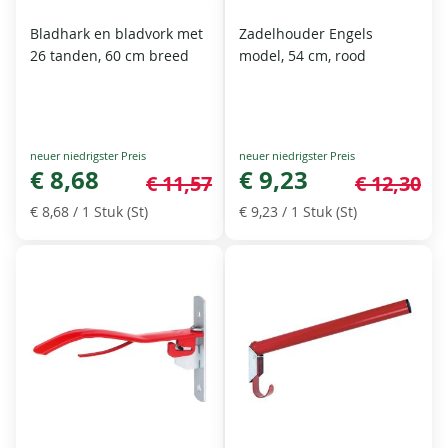
Bladhark en bladvork met
Zadelhouder Engels
26 tanden, 60 cm breed
model, 54 cm, rood
Special
Special
Price
€ 8,68
Price
€ 9,23
€ 11,57
€ 12,30
€ 8,68
/ 1 Stuk (St)
€ 9,23
/ 1 Stuk (St)