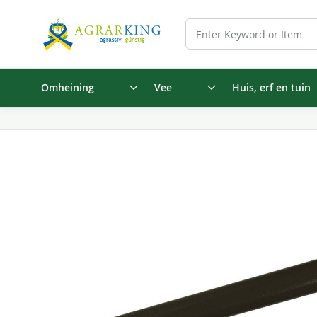
Omheining
Vee
Huis, erf en tuin
Ga
naar
het
einde
van
de
afbeeldingen-
gallerij