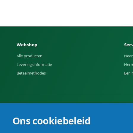
Webshop
Ser
Alle producten
Neem
Leveringsinformatie
Herr
Betaalmethodes
Een 
Uw vakhandel voor landbouw, veehouderij, huis, erf en t
Ons cookiebeleid