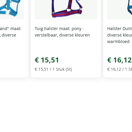
land" maat:
Tuig halster maat: pony -
Halster Duit
, diverse
verstelbaar, diverse kleuren
diverse kleu
warmbloed
€ 15,51
€ 16,12
€ 15,51
/ 1 Stuk (St)
€ 16,12
/ 1 St