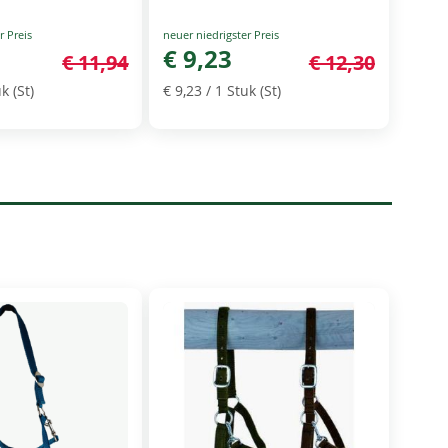
Special
Price
€ 9,23
€ 11,94
€ 12,30
k (St)
€ 9,23
/ 1 Stuk (St)