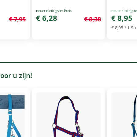
Special
Special
Price
€ 6,28
Price
€ 8,95
€ 7,95
€ 8,38
€ 8,95
/ 1 Stu
or u zijn!