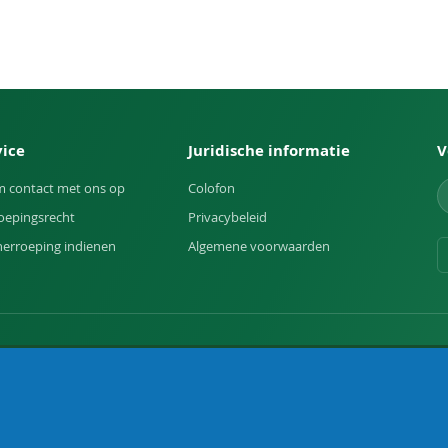
vice
Juridische informatie
V
 contact met ons op
Colofon
oepingsrecht
Privacybeleid
herroeping indienen
Algemene voorwaarden
uin.