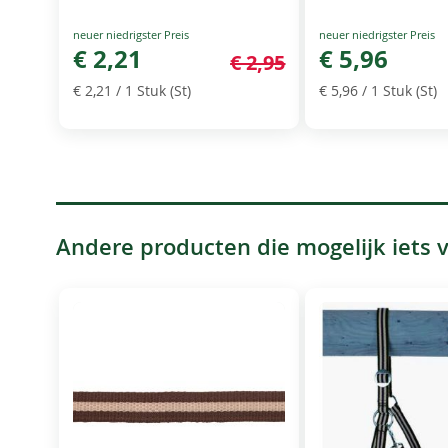
Special
Special
Price
€ 2,21
Price
€ 5,96
€ 2,95
€ 2,21
/ 1 Stuk (St)
€ 5,96
/ 1 Stuk (St)
Andere producten die mogelijk iets vo