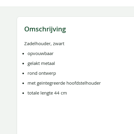
de
afbeeldingen-
gallerij
Omschrijving
Zadelhouder, zwart
opvouwbaar
gelakt metaal
rond ontwerp
met geïntegreerde hoofdstelhouder
totale lengte 44 cm