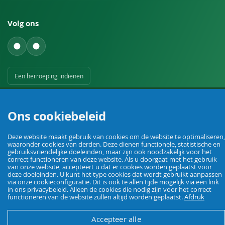
Volg ons
Een herroeping indienen
Ons cookiebeleid
Deze website maakt gebruik van cookies om de website te optimaliseren,
waaronder cookies van derden. Deze dienen functionele, statistische en
Uw vakhandel voor landbouw, veehouderij, huis, erf en tuin.
gebruiksvriendelijke doeleinden, maar zijn ook noodzakelijk voor het
correct functioneren van deze website. Als u doorgaat met het gebruik
van onze website, accepteert u dat er cookies worden geplaatst voor
deze doeleinden. U kunt het type cookies dat wordt gebruikt aanpassen
via onze cookieconfiguratie. Dit is ook te allen tijde mogelijk via een link
© Agrarking. Alle rechten voorbehouden.
in ons privacybeleid. Alleen de cookies die nodig zijn voor het correct
Algemene voorwaarden
Privacybeleid
Herroepingsrecht
Colofon
functioneren van de website zullen altijd worden geplaatst.
Afdruk
Accepteer alle