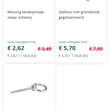
Messing karabijnhaak,
Stalbout met grendelslot,
zwaar ontwerp
gegalvaniseerd
Special
Special
Price
€ 2,62
Price
€ 5,70
€ 3,49
€ 7,59
€ 2,62
/ 1 Stuk (St)
€ 5,70
/ 1 Stuk (St)