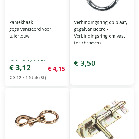
Paniekhaak
Verbindingsring op plaat,
gegalvaniseerd voor
gegalvaniseerd -
tuiertouw
Verbindingsring om vast
te schroeven
Special
€ 3,50
Price
€ 3,12
€ 4,15
€ 3,12
/ 1 Stuk (St)