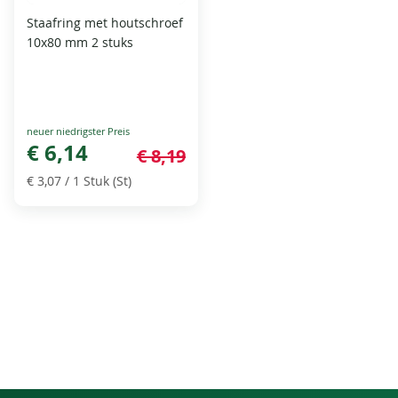
Staafring met houtschroef
10x80 mm 2 stuks
Special
Price
€ 6,14
€ 8,19
€ 3,07
/ 1 Stuk (St)