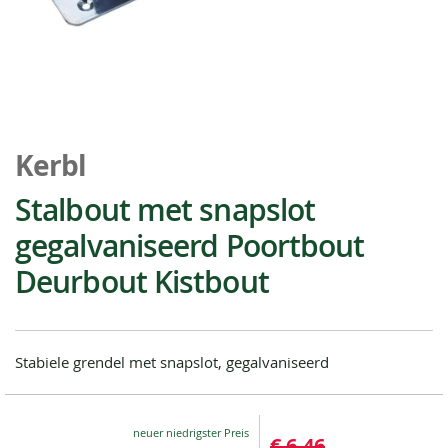
Ga
naar
Kerbl
het
begin
Stalbout met snapslot
van
gegalvaniseerd Poortbout
de
afbeeldingen-
Deurbout Kistbout
gallerij
Stabiele grendel met snapslot, gegalvaniseerd
Special
€ 6,46
Price