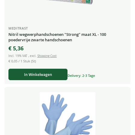
MEDITRAST
Nitril wegwerphandschoenen "Strong" maat XL - 100
poedervrije zwarte handschoenen
€ 5,36
Incl. 19% VAT
,
excl.
Shipping Cost
€ 0,05
/ 1 Stuk (St)
In Winkelwagen
Delivery: 2-3 Tage