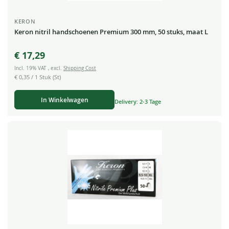
KERON
Keron nitril handschoenen Premium 300 mm, 50 stuks, maat L
€ 17,29
Incl. 19% VAT
,
excl.
Shipping Cost
€ 0,35
/ 1 Stuk (St)
In Winkelwagen
Delivery: 2-3 Tage