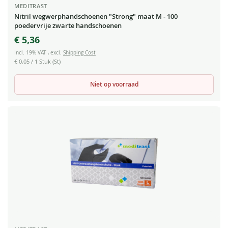
MEDITRAST
Nitril wegwerphandschoenen "Strong" maat M - 100
poedervrije zwarte handschoenen
€ 5,36
Incl. 19% VAT
,
excl.
Shipping Cost
€ 0,05
/ 1 Stuk (St)
Niet op voorraad