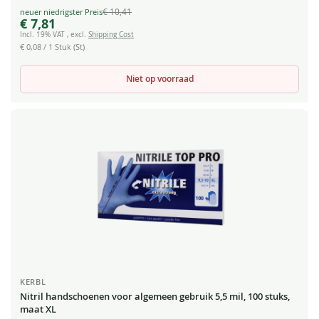
€ 10,41
Special
€ 7,81
Price
Incl. 19% VAT
,
excl.
Shipping Cost
€ 0,08
/ 1 Stuk (St)
Niet op voorraad
KERBL
Nitril handschoenen voor algemeen gebruik 5,5 mil, 100 stuks,
maat XL