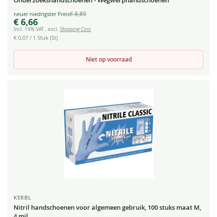
Onderzoekshandschoenen - Wegwerphandschoenen
€ 8,89
Special
€ 6,66
Price
Incl. 19% VAT
,
excl.
Shipping Cost
€ 0,07
/ 1 Stuk (St)
Niet op voorraad
KERBL
Nitril handschoenen voor algemeen gebruik, 100 stuks maat M,
4 mil