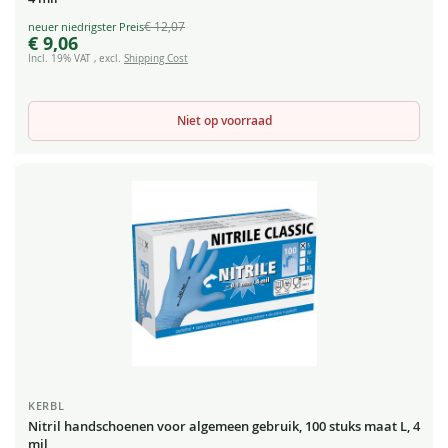
€ 12,07
Special
€ 9,06
Price
Incl. 19% VAT
,
excl.
Shipping Cost
Niet op voorraad
KERBL
Nitril handschoenen voor algemeen gebruik, 100 stuks maat L, 4
mil