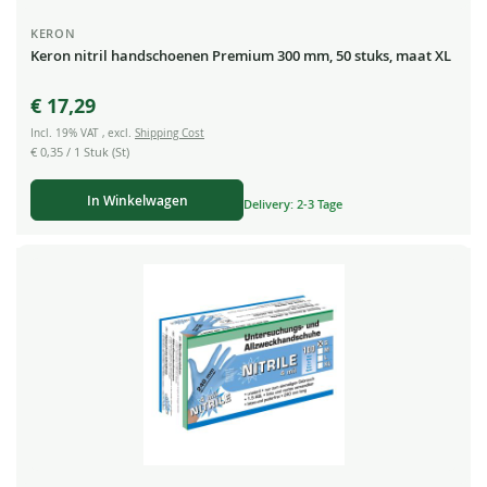
KERON
Keron nitril handschoenen Premium 300 mm, 50 stuks, maat XL
€ 17,29
Incl. 19% VAT
,
excl.
Shipping Cost
€ 0,35
/ 1 Stuk (St)
In Winkelwagen
Delivery: 2-3 Tage