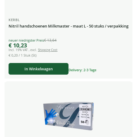
KERBL
Nitril handschoenen Milkmaster - maat L - 50 stuks / verpakking
€ 13,64
Special
€ 10,23
Price
Incl. 19% VAT
,
excl.
Shipping Cost
€ 0,20
/ 1 Stuk (St)
In Winkelwagen
Delivery: 2-3 Tage