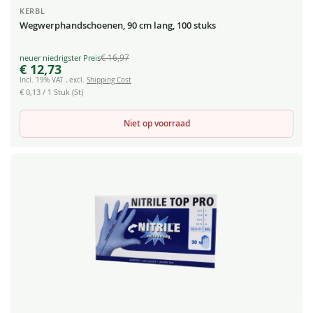
KERBL
Wegwerphandschoenen, 90 cm lang, 100 stuks
€ 16,97
Special
€ 12,73
Price
Incl. 19% VAT
,
excl.
Shipping Cost
€ 0,13
/ 1 Stuk (St)
Niet op voorraad