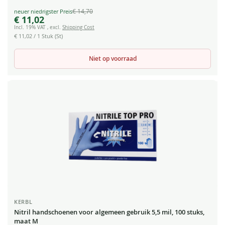
€ 14,70
Special
€ 11,02
Price
Incl. 19% VAT
,
excl.
Shipping Cost
€ 11,02
/ 1 Stuk (St)
Niet op voorraad
KERBL
Nitril handschoenen voor algemeen gebruik 5,5 mil, 100 stuks,
maat M