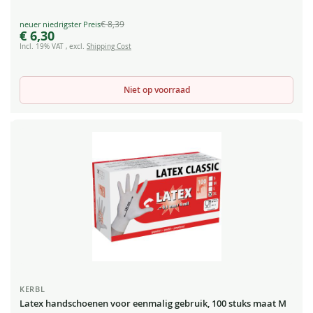
€ 8,39
Special
€ 6,30
Price
Incl. 19% VAT
,
excl.
Shipping Cost
Niet op voorraad
KERBL
Latex handschoenen voor eenmalig gebruik, 100 stuks maat M