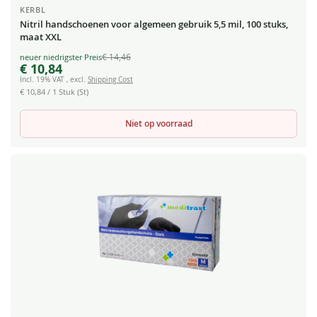
KERBL
Nitril handschoenen voor algemeen gebruik 5,5 mil, 100 stuks,
maat XXL
€ 14,46
Special
€ 10,84
Price
Incl. 19% VAT
,
excl.
Shipping Cost
€ 10,84
/ 1 Stuk (St)
Niet op voorraad