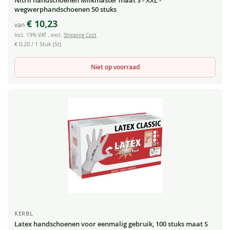
Nitril handschoenen Milkmaster maat S - XXL -
wegwerphandschoenen 50 stuks
€ 10,23
van
Incl. 19% VAT
,
excl.
Shipping Cost
€ 0,20
/ 1 Stuk (St)
Niet op voorraad
KERBL
Latex handschoenen voor eenmalig gebruik, 100 stuks maat S