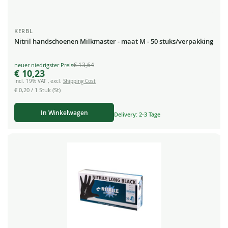
KERBL
Nitril handschoenen Milkmaster - maat M - 50 stuks/verpakking
€ 13,64
Special
€ 10,23
Price
Incl. 19% VAT
,
excl.
Shipping Cost
€ 0,20
/ 1 Stuk (St)
In Winkelwagen
Delivery: 2-3 Tage