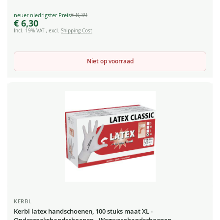
€ 8,39
Special
€ 6,30
Price
Incl. 19% VAT
,
excl.
Shipping Cost
Niet op voorraad
KERBL
Kerbl latex handschoenen, 100 stuks maat XL -