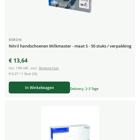
KERON
Nitril handschoenen Milkmaster - maat S - 50 stuks / verpakking
€ 13,64
Incl. 19% VAT
,
excl.
Shipping Cost
€ 0,27
/ 1 Stuk (St)
In Winkelwagen
Delivery: 2-3 Tage