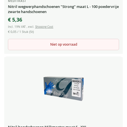
MEDITRAST
Nitril wegwerphandschoenen "Strong" maat L - 100 poedervrije
zwarte handschoenen
€ 5,36
Incl. 19% VAT
,
excl.
Shipping Cost
€ 0,05
/ 1 Stuk (St)
Niet op voorraad