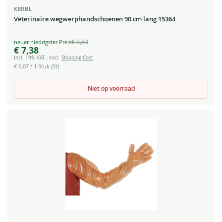
KERBL
Veterinaire wegwerphandschoenen 90 cm lang 15364
€ 9,83
Special
€ 7,38
Price
Incl. 19% VAT
,
excl.
Shipping Cost
€ 0,07
/ 1 Stuk (St)
Niet op voorraad