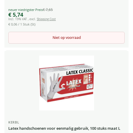
€ 7,65
Special
€ 5,74
Price
Incl. 19% VAT
,
excl.
Shipping Cost
€ 0,06
/ 1 Stuk (St)
Niet op voorraad
KERBL
Latex handschoenen voor eenmalig gebruik, 100 stuks maat L