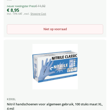
€ 11,92
Special
€ 8,95
Price
Incl. 19% VAT
,
excl.
Shipping Cost
Niet op voorraad
KERBL
Nitril handschoenen voor algemeen gebruik, 100 stuks maat XL,
4 mil