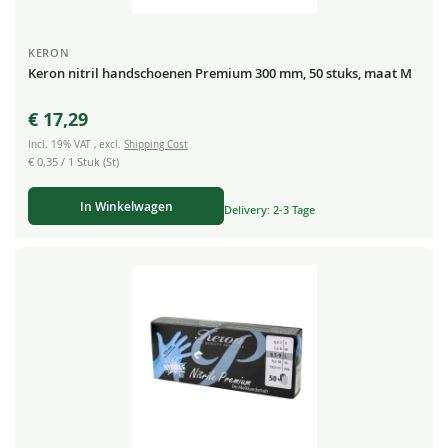
KERON
Keron nitril handschoenen Premium 300 mm, 50 stuks, maat M
€ 17,29
Incl. 19% VAT
,
excl.
Shipping Cost
€ 0,35
/ 1 Stuk (St)
In Winkelwagen
Delivery: 2-3 Tage