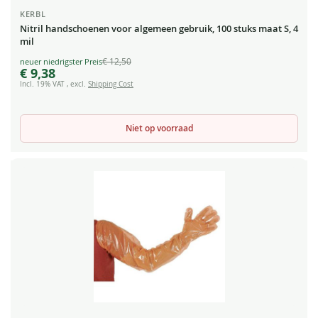
KERBL
Nitril handschoenen voor algemeen gebruik, 100 stuks maat S, 4
mil
€ 12,50
Special
€ 9,38
Price
Incl. 19% VAT
,
excl.
Shipping Cost
Niet op voorraad