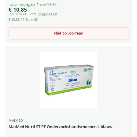
€ 14,47
Special
€ 10,85
Price
Incl. 19% VAT
,
excl.
Shipping Cost
€ 10,85
/ 1 Stuk (St)
Niet op voorraad
MAIMED
MaiMed Nitril ST PF Onderzoekshandschoenen L blauw