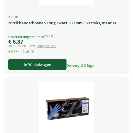
KERBL
Nitril handschoenen Long Zwart 300 mml, 50 stuks, maat XL
€ 9,15
Special
€ 6,87
Price
Incl. 19% VAT
,
excl.
Shipping Cost
€ 6,87
/ 1 Stuk (St)
In Winkelwagen
Delivery: 2-3 Tage