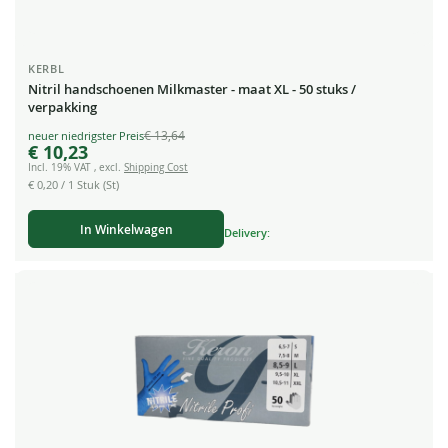
KERBL
Nitril handschoenen Milkmaster - maat XL - 50 stuks /
verpakking
€ 13,64
Special
€ 10,23
Price
Incl. 19% VAT
,
excl.
Shipping Cost
€ 0,20
/ 1 Stuk (St)
In Winkelwagen
Delivery: