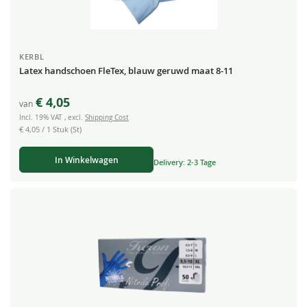
KERBL
Latex handschoen FleTex, blauw geruwd maat 8-11
€ 4,05
van
Incl. 19% VAT
,
excl.
Shipping Cost
€ 4,05
/ 1 Stuk (St)
In Winkelwagen
Delivery: 2-3 Tage