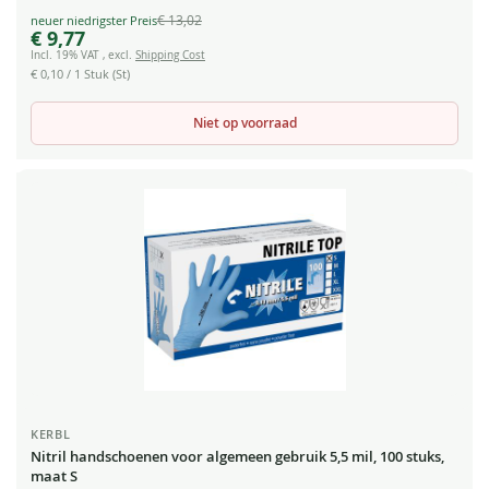
€ 13,02
Special
€ 9,77
Price
Incl. 19% VAT
,
excl.
Shipping Cost
€ 0,10
/ 1 Stuk (St)
Niet op voorraad
KERBL
Nitril handschoenen voor algemeen gebruik 5,5 mil, 100 stuks,
maat S