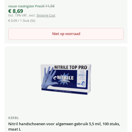
€ 11,58
Special
€ 8,69
Price
Incl. 19% VAT
,
excl.
Shipping Cost
€ 0,09
/ 1 Stuk (St)
Niet op voorraad
KERBL
Nitril handschoenen voor algemeen gebruik 5,5 mil, 100 stuks,
maat L