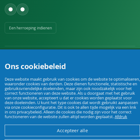
Een herroeping indienen
Ons cookiebeleid
Uw vakhandel voor landbouw, veehouderij, huis, erf en tuin.
Deze website maakt gebruik van cookies om de website te optimaliseren,
waaronder cookies van derden. Deze dienen functionele, statistische en
gebruiksvriendelijke doeleinden, maar zijn ook noodzakelijk voor het
correct functioneren van deze website. Als u doorgaat met het gebruik
© Agrarking. Alle rechten voorbehouden.
van onze website, accepteert u dat er cookies worden geplaatst voor
Algemene voorwaarden
Privacybeleid
Herroepingsrecht
Colofon
deze doeleinden. U kunt het type cookies dat wordt gebruikt aanpassen
via onze cookieconfiguratie. Dit is ook te allen tijde mogelijk via een link
in ons privacybeleid. Alleen de cookies die nodig zijn voor het correct
functioneren van de website zullen altijd worden geplaatst.
Afdruk
Accepteer alle