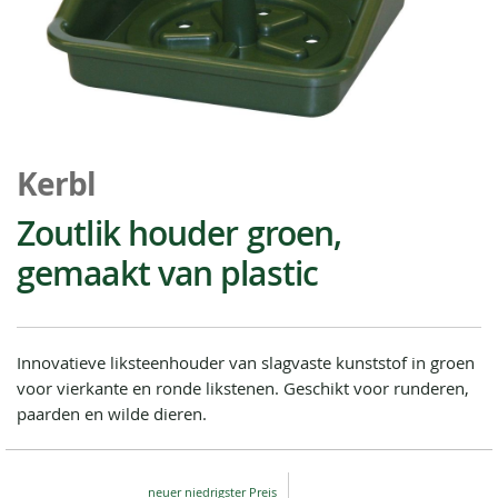
Ga
naar
Kerbl
het
begin
Zoutlik houder groen,
van
gemaakt van plastic
de
afbeeldingen-
gallerij
Innovatieve liksteenhouder van slagvaste kunststof in groen
voor vierkante en ronde likstenen. Geschikt voor runderen,
paarden en wilde dieren.
Special