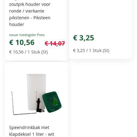
zoutpik houder voor
ronde / vierkante
pikstenen - Piksteen
houder
Special
€ 3,25
Price
€ 10,56
€ 14,07
€ 3,25
/ 1 Stuk (St)
€ 10,56
/ 1 Stuk (St)
Speendrinkbak met
klapdeksel 1 liter - wit